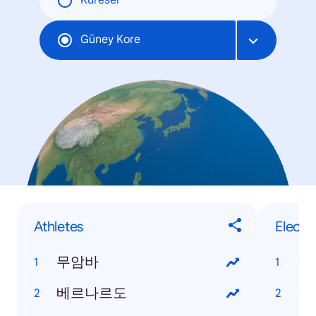
Küresel
Güney Kore
Athletes
Electr
무암바
갤
베르나르도
갤