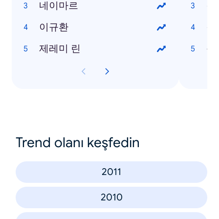
네이마르
갤
이규환
갤럭
제레미 린
옵
Trend olanı keşfedin
2011
2010