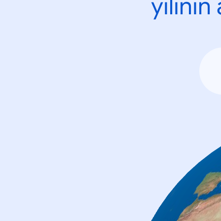
yılını