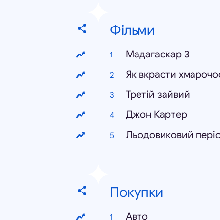
Фільми
Мадагаскар 3
Як вкрасти хмарочо
Третій зайвий
Джон Картер
Льодовиковий періо
Покупки
Авто