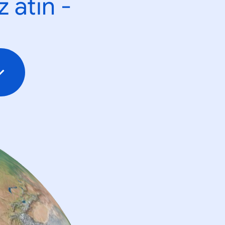
 atın -