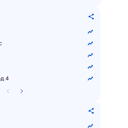
с
д 4