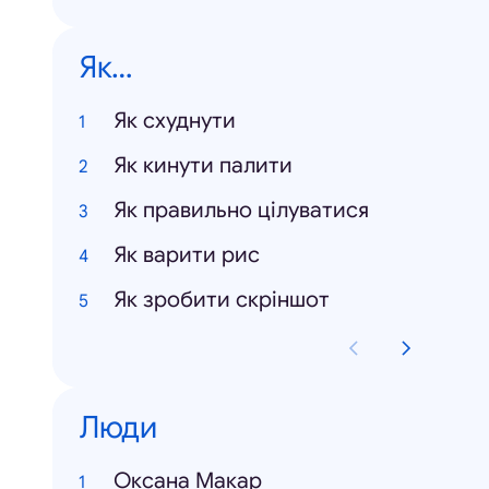
Як…
Як схуднути
Як кинути палити
Як правильно цілуватися
Як варити рис
Як зробити скріншот
Люди
Оксана Макар