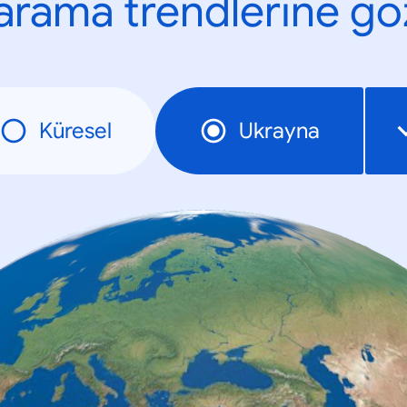
n arama trendlerine göz
Küresel
Ukrayna