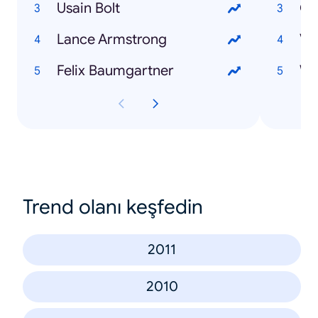
Usain Bolt
Ol
Lance Armstrong
Ve
Felix Baumgartner
Trend olanı keşfedin
2011
2010