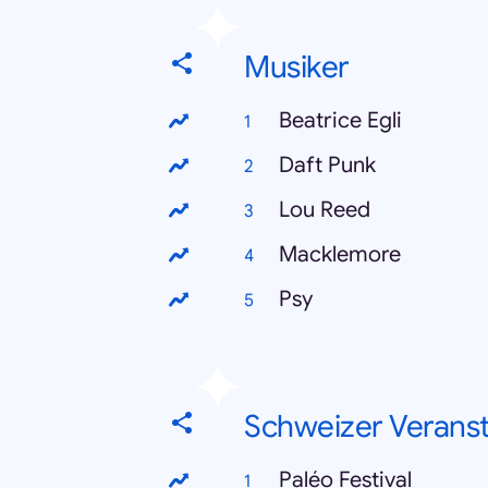
Musiker
Beatrice Egli
Daft Punk
Lou Reed
Macklemore
Psy
Schweizer Verans
Paléo Festival