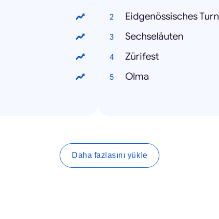
Eidgenössisches Turn
Sechseläuten
Zürifest
Olma
Daha fazlasını yükle