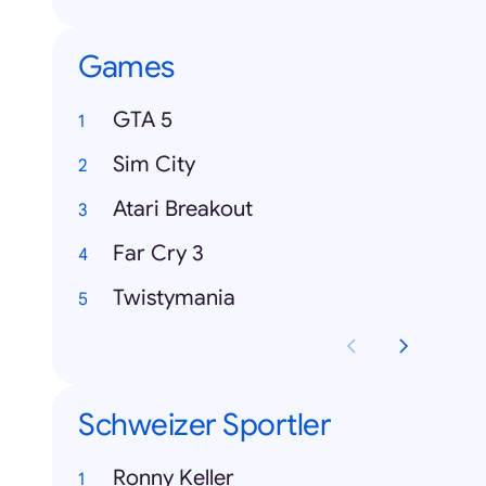
Games
GTA 5
Sim City
Atari Breakout
Far Cry 3
Twistymania
Schweizer Sportler
Ronny Keller