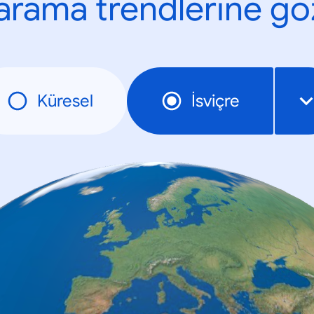
n arama trendlerine göz
Küresel
İsviçre