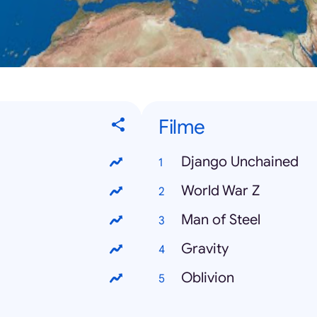
Filme
Django Unchained
World War Z
Man of Steel
Gravity
Oblivion