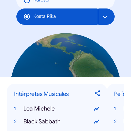
Küresel
Kosta Rika
Intérpretes Musicales
Pelícu
Lea Michele
Mi
Black Sabbath
Ir