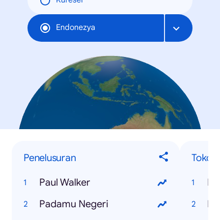
Küresel
Endonezya
Penelusuran
Tokoh
Paul Walker
Pa
Padamu Negeri
Ey