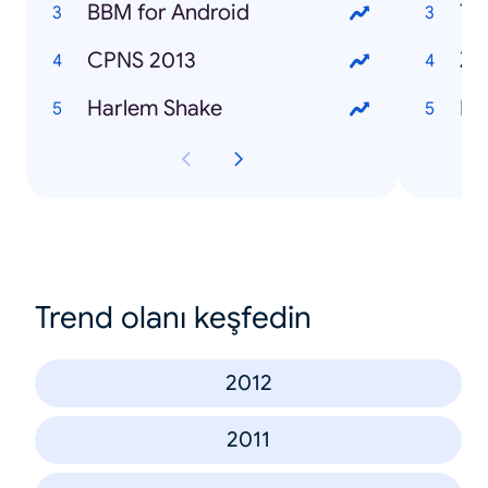
BBM for Android
Te
CPNS 2013
Za
Harlem Shake
Fa
Trend olanı keşfedin
2012
2011