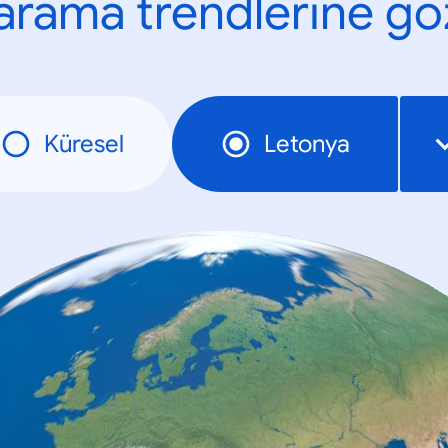
n arama trendlerine göz
Küresel
Letonya