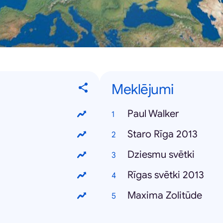
Meklējumi
Paul Walker
Staro Rīga 2013
Dziesmu svētki
Rīgas svētki 2013
Maxima Zolitūde