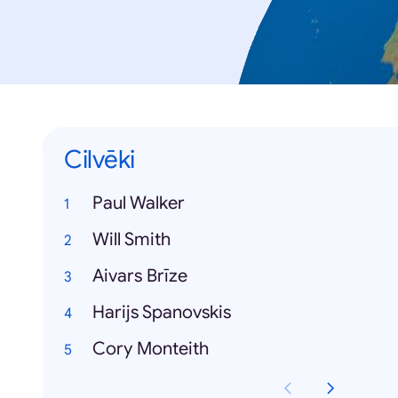
Cilvēki
Paul Walker
Will Smith
Aivars Brīze
Harijs Spanovskis
Cory Monteith