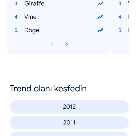
Giraffe
We
Vine
Ne
Doge
Ka
Trend olanı keşfedin
2012
2011