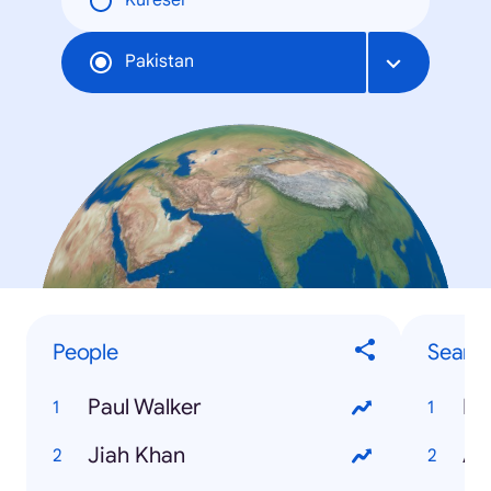
Küresel
Pakistan
People
Searc
Paul Walker
PT
Jiah Khan
Aa