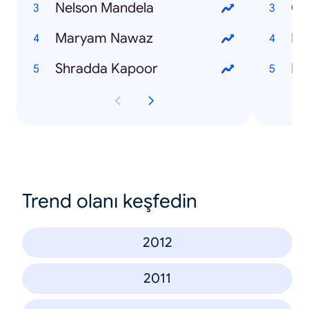
Nelson Mandela
Ch
Maryam Nawaz
Bi
Shradda Kapoor
Du
Trend olanı keşfedin
2012
2011