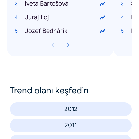
Iveta Bartošová
So
Juraj Loj
HT
Jozef Bednárik
HT
Trend olanı keşfedin
2012
2011