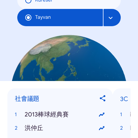
Küresel
Tayvan
社會議題
3C
2013棒球經典賽
iP
洪仲丘
HT