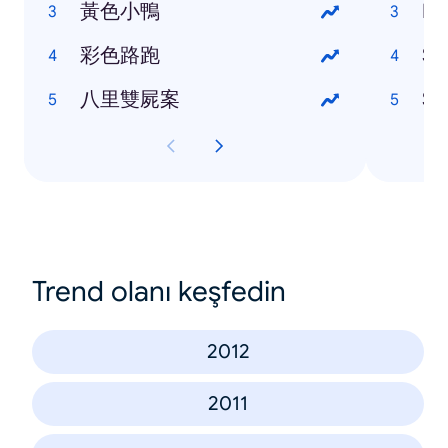
黃色小鴨
HT
彩色路跑
Sa
八里雙屍案
So
Trend olanı keşfedin
2012
2011