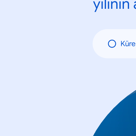
yılını
Küre