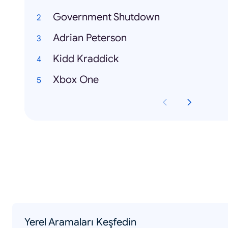
Government Shutdown
Adrian Peterson
Kidd Kraddick
Xbox One
Yerel Aramaları Keşfedin