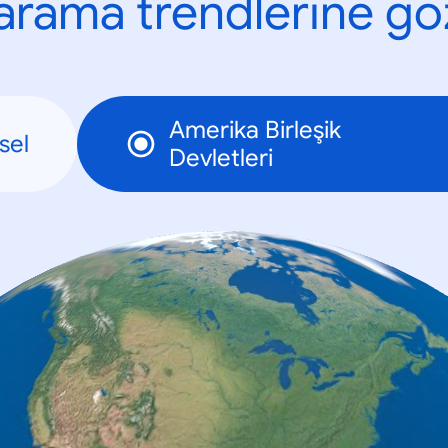
n arama trendlerine göz
Amerika Birleşik
sel
Devletleri