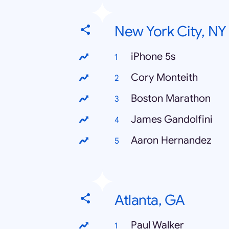
New York City, NY
iPhone 5s
Cory Monteith
Boston Marathon
James Gandolfini
Aaron Hernandez
Atlanta, GA
Paul Walker