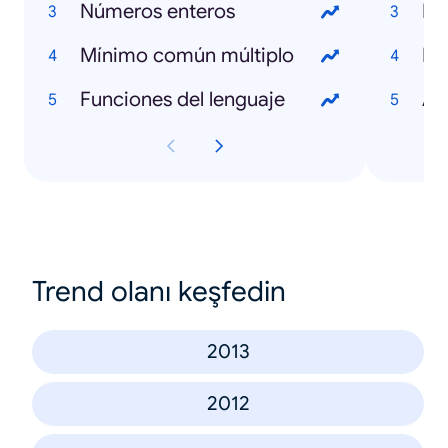
Números enteros
Pi
Mínimo común múltiplo
Fa
Funciones del lenguaje
Am
Trend olanı keşfedin
2013
2012