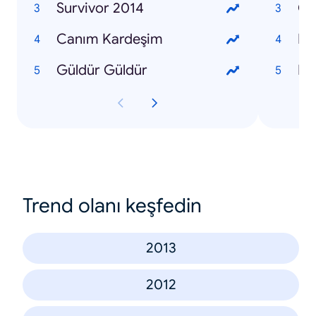
Survivor 2014
Om
Canım Kardeşim
Ma
Güldür Güldür
Kür
Trend olanı keşfedin
2013
2012