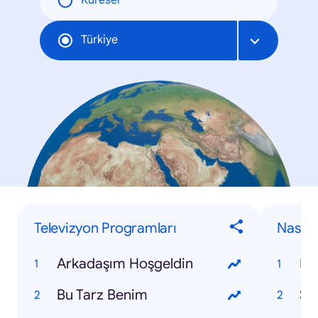
Küresel
Türkiye
Televizyon Programları
Nasıl Y
Arkadaşım Hoşgeldin
Bak
Bu Tarz Benim
Squ