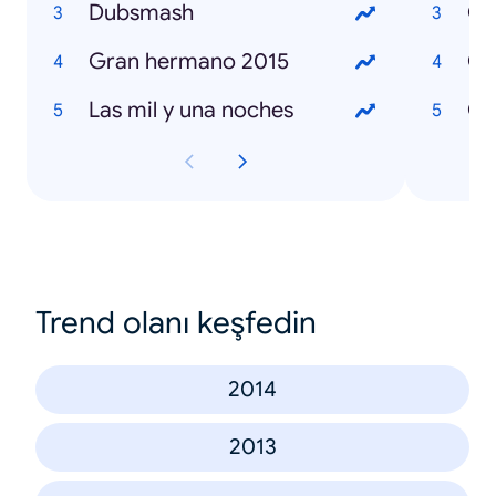
Dubsmash
Gran hermano 2015
Las mil y una noches
Có
Trend olanı keşfedin
2014
2013