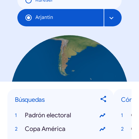
Küresel
Arjantin
Búsquedas
Cómo.
Padrón electoral
Copa América