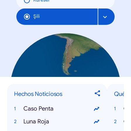
Küresel
Şili
Hechos Noticiosos
Qué...
Caso Penta
Qu
Luna Roja
Qu