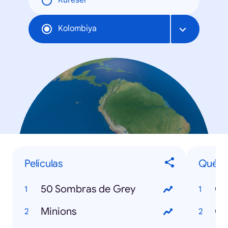
Küresel
Kolombiya
Películas
Qué e
50 Sombras de Grey
Qu
Minions
Qu