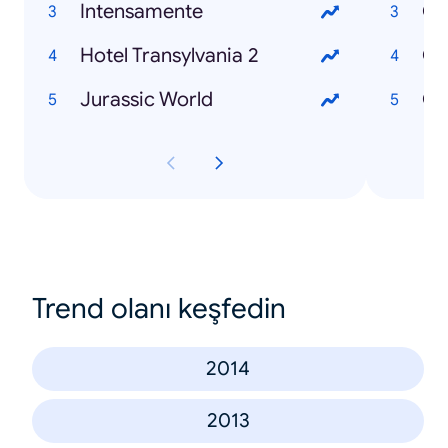
Intensamente
Qu
Hotel Transylvania 2
Qu
Jurassic World
Qu
Trend olanı keşfedin
2014
2013