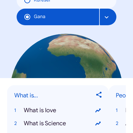
Küresel
Gana
What is...
Peopl
What is love
Mu
What is Science
An