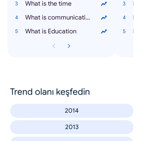
What is the time
Na
What is communication
Ba
What is Education
Pe
Trend olanı keşfedin
2014
2013