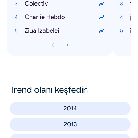
Colectiv
ta
Charlie Hebdo
ju
Ziua Izabelei
in
Trend olanı keşfedin
2014
2013