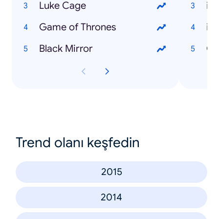
Luke Cage
iP
Game of Thrones
iP
Black Mirror
Go
Trend olanı keşfedin
2015
2014