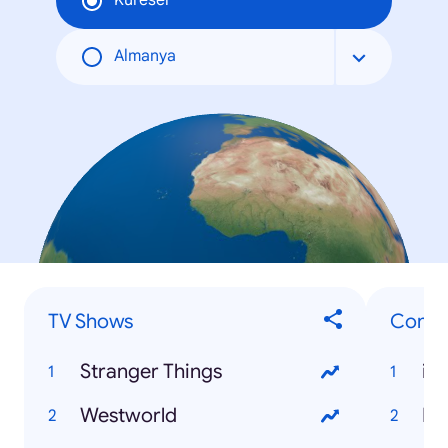
Küresel
Almanya
TV Shows
Consu
Stranger Things
iP
Westworld
Fr