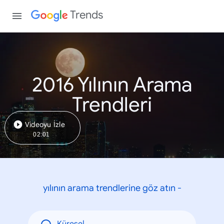
Trends
2016 Yılının Arama
Trendleri
Videoyu İzle
02:01
yılının arama trendlerine göz atın -