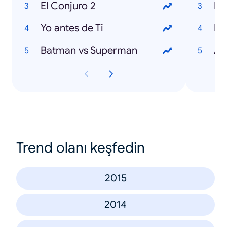
El Conjuro 2
Pr
Yo antes de Ti
Fi
Batman vs Superman
Al
Trend olanı keşfedin
2015
2014