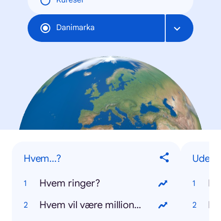
Küresel
Danimarka
Hvem...?
Udenl
Hvem ringer?
Da
Hvem vil være millionær?
Do