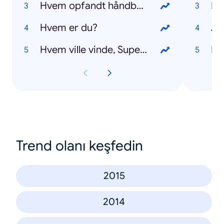
Hvem opfandt håndbold?
Pr
Hvem er du?
Al
Hvem ville vinde, Superman eller Thor?
Me
Trend olanı keşfedin
2015
2014