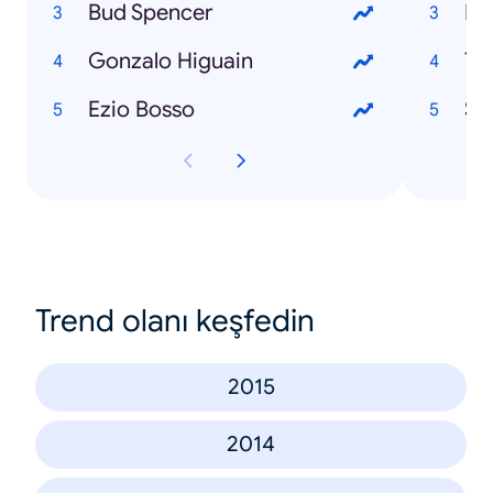
Bud Spencer
El
Gonzalo Higuain
Te
Ezio Bosso
Sa
Trend olanı keşfedin
2015
2014