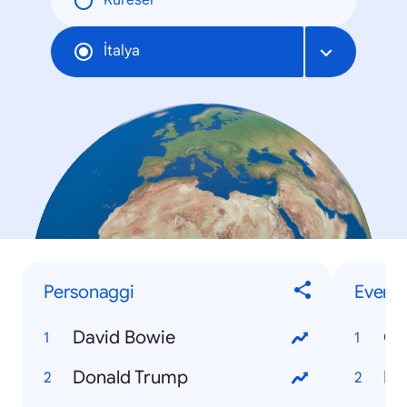
Küresel
İtalya
Personaggi
Eventi
David Bowie
Ol
Donald Trump
Eu