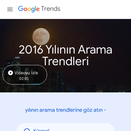
Trends
2016 Yılının Arama
Trendleri
Videoyu İzle
02:01
yılının arama trendlerine göz atın -