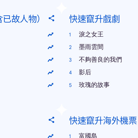
含已故人物）
快速竄升戲劇
淚之女王
墨雨雲間
不夠善良的我們
影后
玫瑰的故事
快速竄升海外機票
富國島