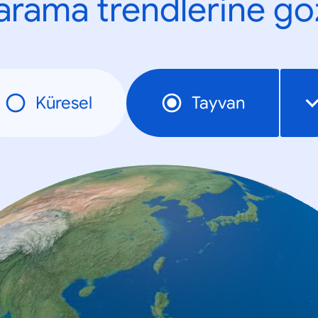
n arama trendlerine göz
Küresel
Tayvan