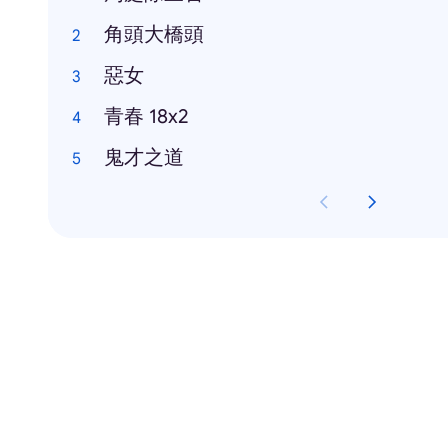
角頭大橋頭
惡女
青春 18x2
鬼才之道