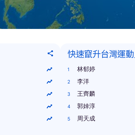
快速竄升台灣運動
林郁婷
李洋
王齊麟
郭婞淳
周天成