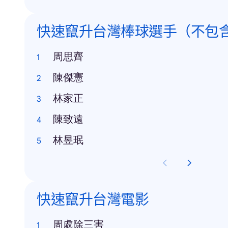
快速竄升台灣棒球選手（不包
周思齊
陳傑憲
林家正
陳致遠
林昱珉
快速竄升台灣電影
周處除三害