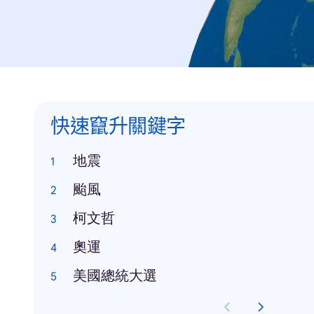
快速竄升關鍵字
地震
颱風
柯文哲
奧運
美國總統大選