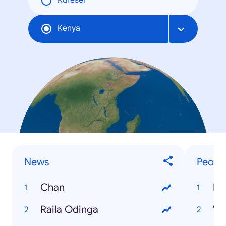
Küresel
Kenya
News
People
Chan
Fa
Raila Odinga
Wi