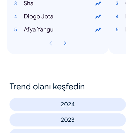
Sha
Ob
Diogo Jota
Ru
Afya Yangu
Ed
Trend olanı keşfedin
2024
2023