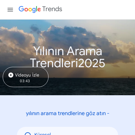
Trends
Yılının Arama
Trendleri2025
Videoyu İzle
03:43
yılının arama trendlerine göz atın -