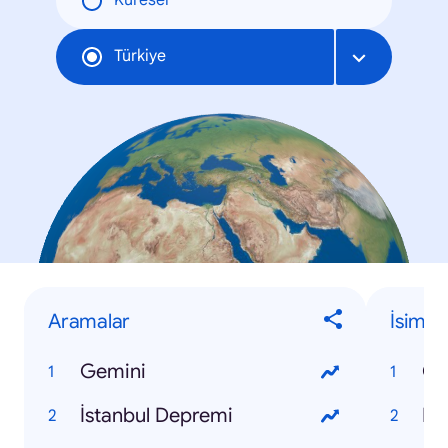
Küresel
Türkiye
Aramalar
İsimle
Gemini
Os
İstanbul Depremi
Fa