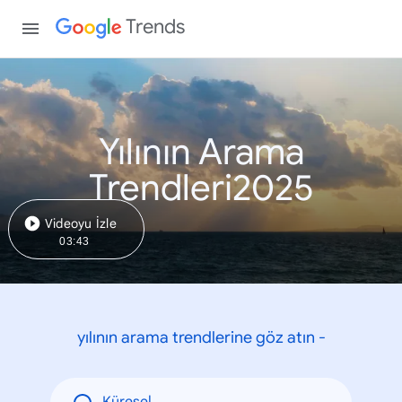
Trends
Yılının Arama
Trendleri2025
Videoyu İzle
03:43
yılının arama trendlerine göz atın -