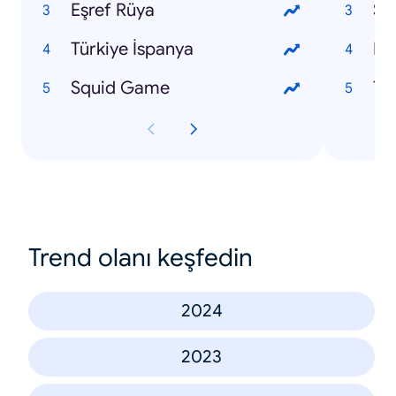
Eşref Rüya
Sa
Türkiye İspanya
Le
Squid Game
Ta
Trend olanı keşfedin
2024
2023