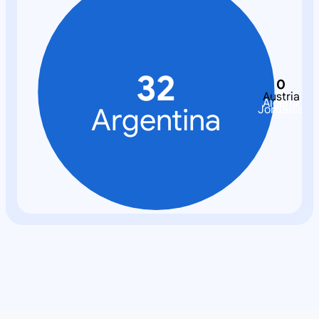
32
0
0
0
Austria
Algeria
Argentina
Jordania