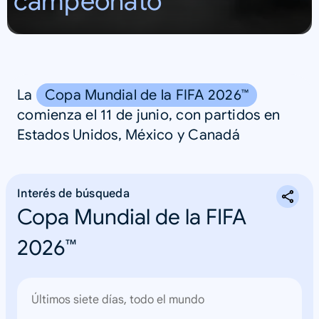
campeonato
a
F
I
F
A
La
Copa Mundial de la FIFA 2026™
2
0
comienza el 11 de junio, con partidos en
2
Estados Unidos, México y Canadá
6
™
Interés de búsqueda
Copa Mundial de la FIFA
2026™
Últimos siete días, todo el mundo