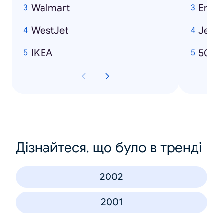
Walmart
Emi
WestJet
Jenn
IKEA
50 
Дізнайтеся, що було в тренді
2002
2001