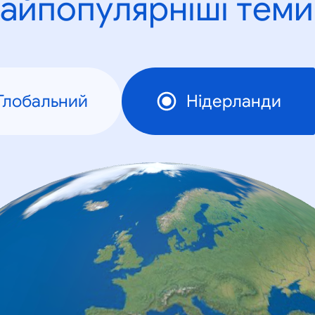
айпопулярніші теми
Глобальний
Нідерланди