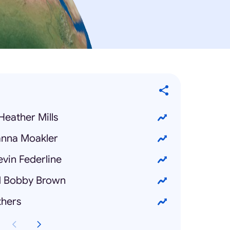
eather Mills
anna Moakler
evin Federline
d Bobby Brown
hers