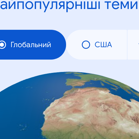
айпопулярніші теми
Глобальний
США