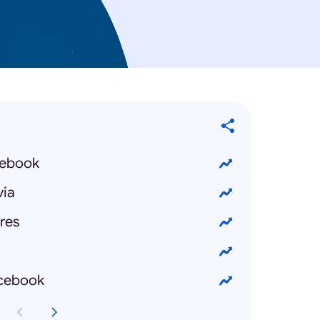
cebook
ia
res
cebook