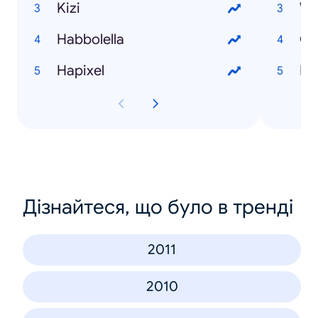
Kizi
Wh
Habbolella
On
Hapixel
PS
Дізнайтеся, що було в тренді
2011
2010