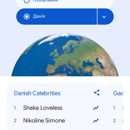
Глобальний
Данія
Danish Celebrities
Gadge
Shaka Loveless
iP
Nikoline Simone
iP