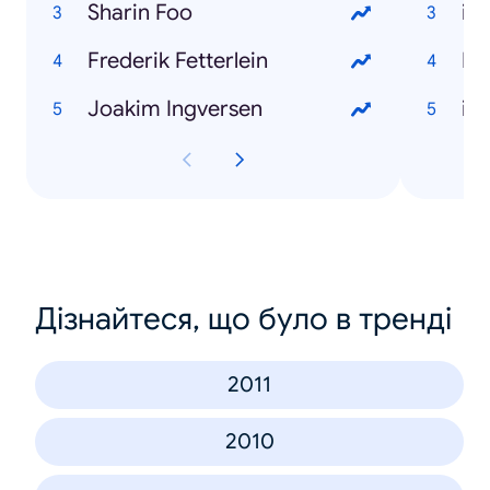
Sharin Foo
iP
Frederik Fetterlein
Ne
Joakim Ingversen
iP
Дізнайтеся, що було в тренді
2011
2010