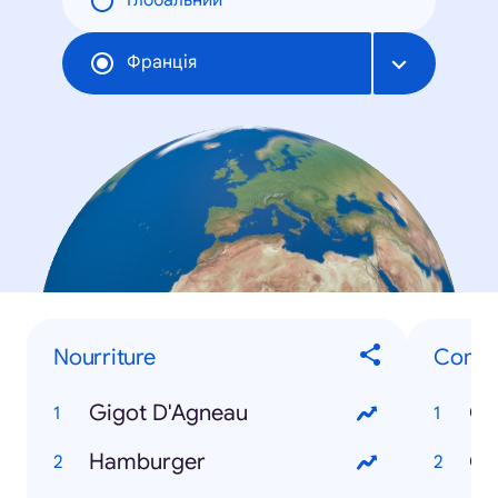
Глобальний
Франція
Nourriture
Comme
Gigot D'Agneau
Co
Hamburger
Co