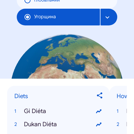
Глобальний
Угорщина
Diets
How to
Gi Diéta
Ho
Dukan Diéta