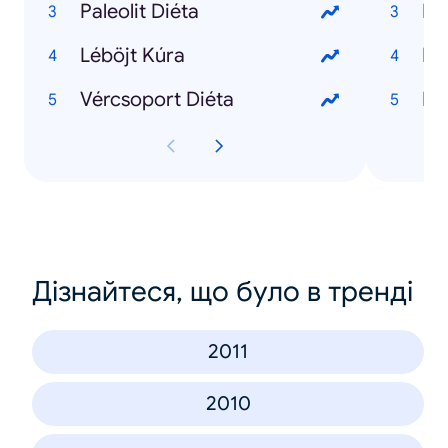
Paleolit Diéta
Léböjt Kúra
Vércsoport Diéta
Ho
Дізнайтеся, що було в тренді
2011
2010