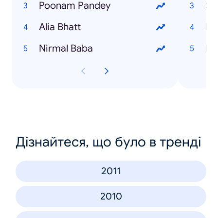
Poonam Pandey
Su
Alia Bhatt
Ek
Nirmal Baba
Ro
Дізнайтеся, що було в тренді
2011
2010