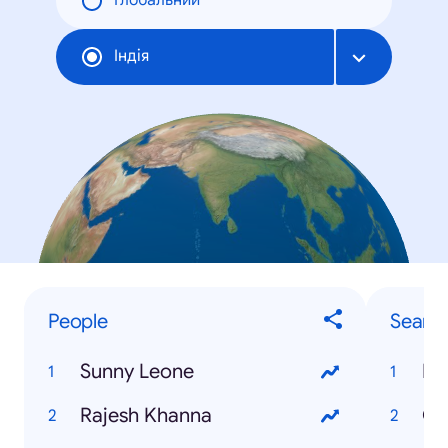
Глобальний
Індія
People
Searc
Sunny Leone
IB
Rajesh Khanna
Ga