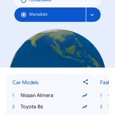
Глобальний
Малайзія
Car Models
Fashio
Nissan Almera
Co
Toyota 86
Lo