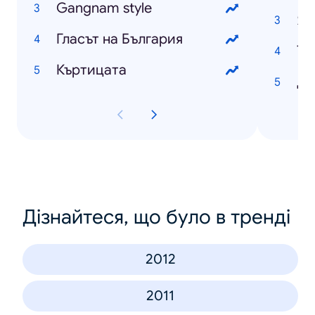
Gangnam style
Яп
Гласът на България
То
Къртицата
Ди
Дізнайтеся, що було в тренді
2012
2011