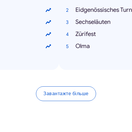
Eidgenössisches Turn
Sechseläuten
Zürifest
Olma
Завантажте більше