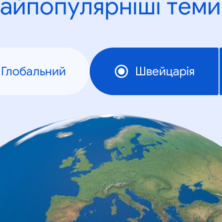
айпопулярніші теми
Глобальний
Швейцарія