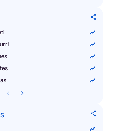
ti
urri
nes
tes
las
s