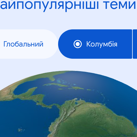
айпопулярніші теми
Глобальний
Колумбія