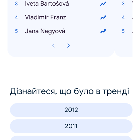
Iveta Bartošová
Vl
Vladimír Franz
Jiř
Jana Nagyová
An
Дізнайтеся, що було в тренді
2012
2011