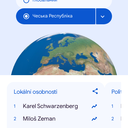
Глобальний
Чеська Республіка
Lokální osobnosti
Politici
Karel Schwarzenberg
Ka
Miloš Zeman
Mi