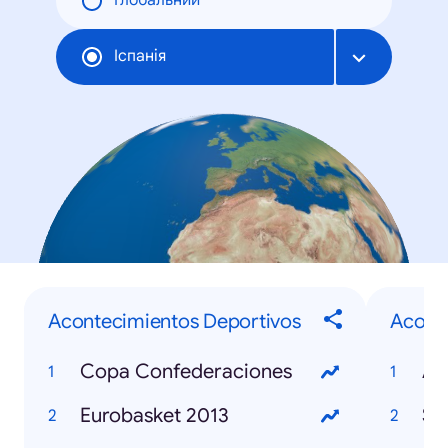
Глобальний
Іспанія
Acontecimientos Deportivos
Aconte
Copa Confederaciones
Eurobasket 2013
Se