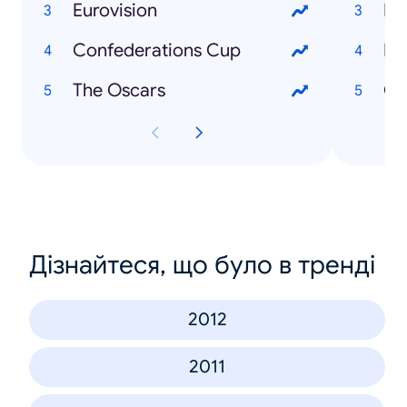
Eurovision
Me
Confederations Cup
Da
The Oscars
Ch
Дізнайтеся, що було в тренді
2012
2011