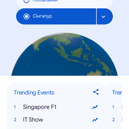
Глобальний
Сінгапур
Trending Events
Trendi
Singapore F1
Ra
IT Show
Ha