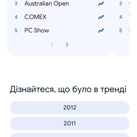
Australian Open
Cy
COMEX
Tw
PC Show
Pa
Дізнайтеся, що було в тренді
2012
2011