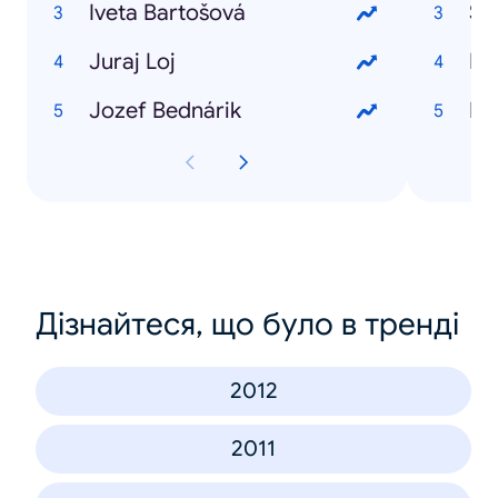
Iveta Bartošová
So
Juraj Loj
HT
Jozef Bednárik
HT
Дізнайтеся, що було в тренді
2012
2011