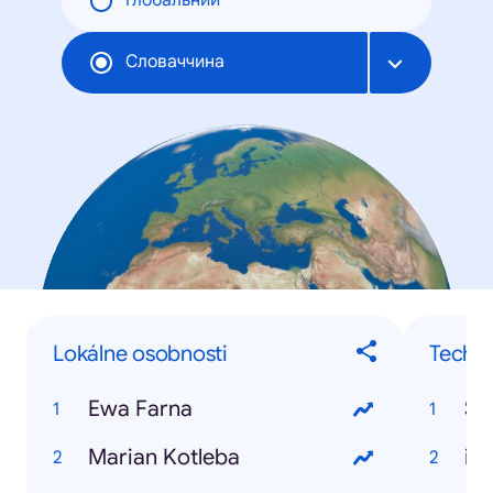
Глобальний
Словаччина
Lokálne osobnosti
Techno
Ewa Farna
Sa
Marian Kotleba
iP