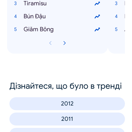
Tiramisu
Ng
Bún Đậu
Ng
Giăm Bông
An
Дізнайтеся, що було в тренді
2012
2011