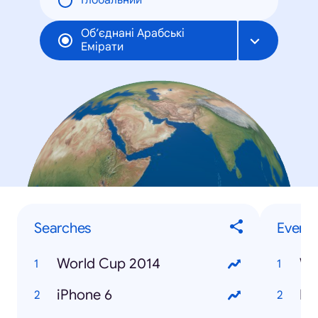
Глобальний
Об’єднані Арабські
Емірати
Searches
Events
World Cup 2014
Wo
iPhone 6
Ma