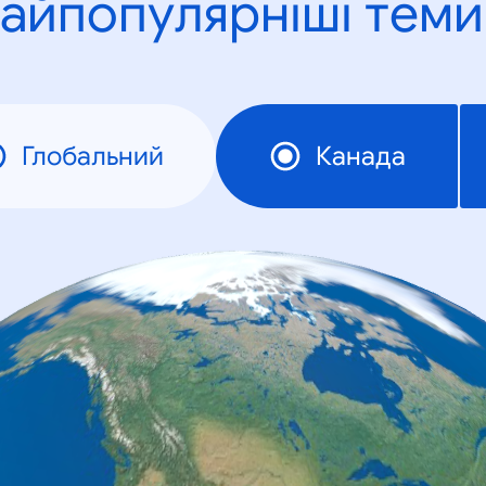
айпопулярніші теми
Глобальний
Канада