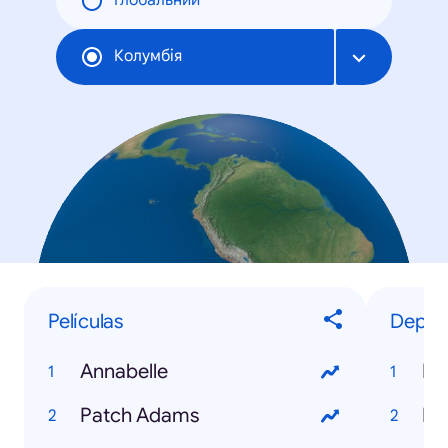
Глобальний
Колумбія
Películas
Deport
Annabelle
Lu
Patch Adams
Na